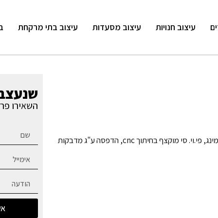
ים
עיצוב חנויות
עיצוב מסעדות
עיצוב בתי מרקחת
ב
שנעצב 
השאירו פרט
טכנולוגיות ייצור וחומרים – מסגרות אלומיניום בצביעה בתנור, וואקום פורמינג, פי.וי. סי מוקצף בחיתוך cnc, הדפסה ע"ג מדבקות
אש