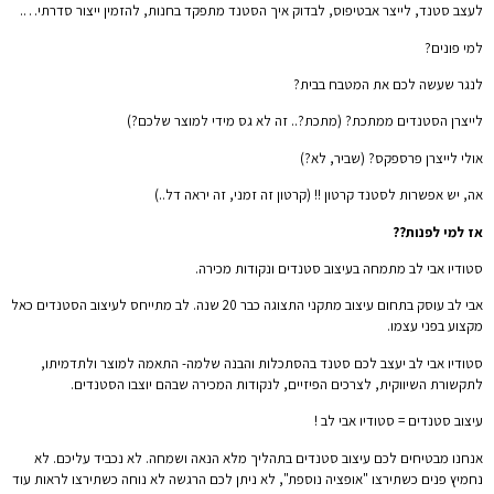
לעצב סטנד, לייצר אבטיפוס, לבדוק איך הסטנד מתפקד בחנות, להזמין ייצור סדרתי….
למי פונים?
לנגר שעשה לכם את המטבח בבית?
לייצרן הסטנדים ממתכת? (מתכת?.. זה לא גס מידי למוצר שלכם?)
אולי לייצרן פרספקס? (שביר, לא?)
אה, יש אפשרות לסטנד קרטון !! (קרטון זה זמני, זה יראה דל..)
אז למי לפנות??
סטודיו אבי לב מתמחה בעיצוב סטנדים ונקודות מכירה.
אבי לב עוסק בתחום עיצוב מתקני התצוגה כבר 20 שנה. לב מתייחס לעיצוב הסטנדים כאל
מקצוע בפני עצמו.
סטודיו אבי לב יעצב לכם סטנד בהסתכלות והבנה שלמה- התאמה למוצר ולתדמיתו,
לתקשורת השיווקית, לצרכים הפיזיים, לנקודות המכירה שבהם יוצבו הסטנדים.
עיצוב סטנדים = סטודיו אבי לב !
אנחנו מבטיחים לכם עיצוב סטנדים בתהליך מלא הנאה ושמחה. לא נכביד עליכם. לא
נחמיץ פנים כשתירצו "אופציה נוספת", לא ניתן לכם הרגשה לא נוחה כשתירצו לראות עוד