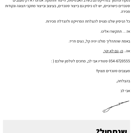
נפקח ונתמוך בפרוייקט גם בשלב האבטיפוס, הייצור וההפקה. אנחנו לא רק מעצבים
סטנדים כישרוניים, יש לנו ניסיון גם בייצור סטנדים, בעיצוב ובייצור מתקני תצוגה ונקודות
מכירה.
כל הניסיון שלנו מגויס להצלחת הפרוייקט ולהגדלת מכירות.
אז… תתקשרו אלינו.
באמת שהתהליך מולנו יהיה קל, נעים וזריז.
אה..
כן, גם לא יקר.
054-6720555 סטודיו אבי לב, מחכים לטלפון שלכם ( :
מעצבים סטנדים מצוין!!
בהצלחה,
אבי לב
שנתחיל?