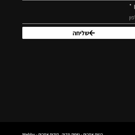
ן
שליחה
בניית אתרים - טופיק מדיה
קידום אתרים - Webby