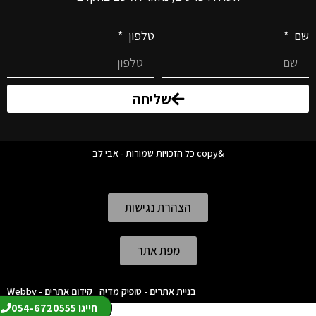
שם
טלפון
שליחה
&copy כל הזכויות שמורות - אבי לב
הצהרת נגישות
מפת אתר
בניית אתרים - טופיק מדיה
קידום אתרים - Webby
חייגו 054-6720555
חייגו 054-6720555