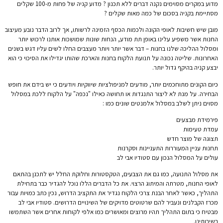
מדוע במקרים מסוימים נקנה דברים ללא תכנון ? מדוע קניה של פחות מ-100 שקלים
מסתיימת בקניה בסכום של כמה מאות שקלים ?
מובן שיש חשיבות לאופי הקונה ולכמות הכסף הזמינה לרשותו, אך לרוב הדבר נובע מעיצוב
החנות אשר משפיע עלינו באופן תת מודע, הנחות שונות שמושכות אותנו לרכוש יותר
ומסלול ההליכה שלנו בחנות – דבר אשר יותר ויותר מעצבים החלו לשים עליו דגש בשנים
האחרונות. שליטה נכונה על תנועת הלקוח בחנות והארכת שהותו יגדילו את הסיכוי כי הוא
יבצע קניה בהיקף גדול יותר.
כיום הקונים מתוחכמים יותר, מודעים למניפולציות שיווקיות ויודעים כי יש בידם את חופש
הבחירה. על מנת לא ליצור התנגדות או תחושה כאילו "נכפה" על הלקוח ללכת במסלול
מסוים ניתן לשלב במסלול אלמנטים שונים כמו :
פירמידת מבצעים
עמדת טעימות
תצוגה של מוצר חדש
תחנות עניין המעוררות התעניינות וסקרנות
עולים על המסלול הנכון עם סטודיו אבי לב
את מסלול התנועה, כמו גם את הצבעים, הטקסטורות וחלוקת החלל יש לתכנן בהתאם
לאופי החנות, מטרתה והמיתוג הרצוי. את כל הדברים הללו נוכל להגדיר כבר בתחילת
התהליך, כאשר לאחר הבנת צרכי הלקוח נגדיר את התקציב הדרוש, נכין כתב כמויות עבור
מכרז הקבלנים ונעביר להם שרטוטים מדויקים של השינויים הדרושים. סטודיו אבי לב
מבטיח כי בתום התהליך תהיו מרוצים ומאושרים כמו אלפי לקוחות אחרים אשר השתמשו
בשירותינו.