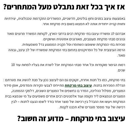
אז איך בכל זאת נתבלט מעל המתחרים?
באמצעות עיצוב בפנים וחוץ בולטים, חדשניים, המשדרים התקדמות טכנולוגית, יצירתיות
וחווית קנייה ייחודית אותה לא תמצאו בשום בית מרקחת אחר.
אברהם לב ומשרדו עיצבו בתי מרקחת רבים ברחבי הארץ, לקוחות המשרד מרוצים מאוד
ונהנים מבתי מרקחת מעוצבים, מאורגנים אסטטית ושיווקיים.
מכירות בתי המרקחת ששופצו השתפרו וסל הקניה הממוצע גדל משמעותית.
הרמה העיצובית של כל הפרויקטים בתחום בתי המרקחת שמשרדו של לב עיצב, גבוהה
מאוד.
רמות הגימור מוקפדות וכל אחד מבתי המרקחת יוכל לשרת את בעליו לפחות עוד 10
שנים.
בתי מרקחת, כמו כל חנות אחרת, זקוקים גם הם לעיצוב נכון על מנת להשיג את מטרתם :
הגדלת המכירות בחנות.
עיצוב בתי מרקחת
מתייחס לצבעי הקירות והמדפים, אופן סידור
המוצרים, מסלול ההליכה, הסדר בו נחשפים אל המוצרים השונים, דלפקי ההמתנה,
המוצרים הנמצאים ליד הקופה ועוד אלמנטים רבים אחרים משפיעים על מי שנמצא בבית
המרקחת ויעשו את ההבדל בין רכישה של מוצר אחד בודד לשמו הגענו לחנות – לבין
רכישה של עוד מספר מוצרים שלא תכננו לקנות.
עיצוב בתי מרקחת – מדוע זה חשוב?