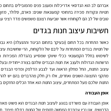
חנויות ונקודות מכירה בתחומי קמעונאות שונים: פארם, סלולר, מזון
טובים של לב הם לקוחותיו אשר שביעות רצונם משמשים מדד רציני עב
חשיבות עיצוב חנות בגדים
כאשר התחרות בכל תחום (ובעיקר בתחום הביגוד וההנעלה) היא גבוה
של חנויות בגדים המתחרות על ליבם של הלקוחות, הרי שחשיבות עיצ
לשימוש בחלל הקמעונאי ככלי שיווקי שמסייע בהגדלת המכירות הח
הרשתות הגדולות ולעצב את חנות הבגדים שלהם בצורה ייחודית ובעל 
עיצוב החנות, החל מחלון הראווה ועד לצבע הדלפק ומדפי הבגדים ה
מתקני התצוגה השונים ואחרים, אלו רק חלק מהדברים בהם יש להת
החנות שלכם מעל המתחרים, עיצוב החנות הוא אחד הכלים החזקים בי
אופן העבודה
אופן העבודה עם משרדנו בנוגע לעיצוב חנות הבגדים הוא פשוט מאו
הדרושים, אנו נכין עבורכם המחשה חזותית של החנות בתלת מימד, ת