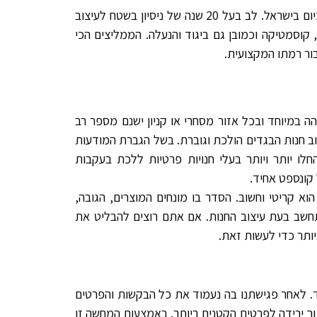
אברהם לב הוא הנדסאי אדריכלות ומעצב פנים מהמובילים בתחום כיום בישראל. לב בעל 20 שנה של ניסיון בשטח לעיצוב
, קוסמטיקה וכמובן גם ביגוד והנעלה. הממליצים הכי
ור רמתו המקצועית.
ה במיוחד ובכל אזור מסחרי או קניון ישנם מספר רב
וב חנות הבגדים הולכת וגוברת. בשל הגברת המודעות
לו יותר ויותר בעלי חנויות פרטיות ללכת בעקבות
קונספט אחיד.
וא קריטי וחשוב. הסדר בו מונחים המוצרים, הגובה,
חשב בעת עיצוב החנות. אם אתם רוצים להבליט את
ותר כדי לעשות זאת.
ד. לאחר פגישתנו בה נעמוד את כל הבקשות והפרטים
וך ירידה לפרטים הקטנים ביותר. באמצעות המחשה זו