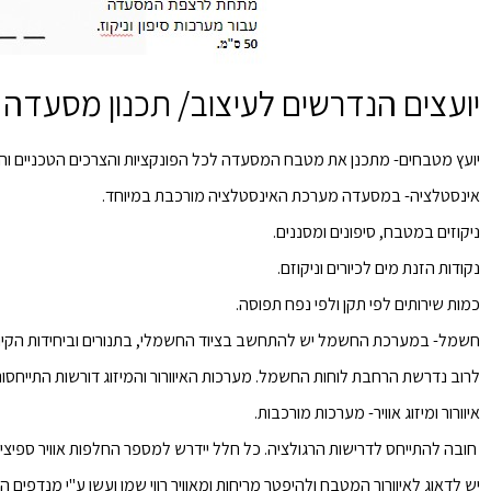
יועצים הנדרשים לעיצוב/ תכנון מסעדה
יועץ מטבחים-
מתכנן את מטבח המסעדה לכל הפונקציות והצרכים הטכניים והבי
אינסטלציה-
במסעדה מערכת האינסטלציה מורכבת במיוחד.
ניקוזים במטבח, סיפונים ומסננים.
נקודות הזנת מים לכיורים וניקוזם.
כמות שירותים לפי תקן ולפי נפח תפוסה.
חשמל-
במערכת החשמל יש להתחשב בציוד החשמלי, בתנורים וביחידות הקירו
לרוב נדרשת הרחבת לוחות החשמל. מערכות האיוורור והמיזוג דורשות התייחסות
איוורור ומיזוג אוויר-
מערכות מורכבות.
חובה להתייחס לדרישות הרגולציה. כל חלל יידרש למספר החלפות אוויר ספיציפי +
יש לדאוג לאיוורור המטבח ולהיפטר מריחות ומאוויר רווי שמן ועשן ע"י מנדפים ה