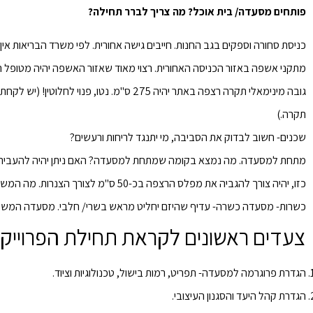
פותחים מסעדה/ בית אוכל? מה צריך לברר תחילה?
כניסת סחורה וספקים בגב החנות.
חייבים גישה אחורית. לפי משרד הבריאות אי
מתקני אשפה באזור הכניסה האחורית.
רצוי מאוד שאזור האשפה יהיה מטופל ה
גובה מינימאלי תקרה רצפה באתר יהיה 275 ס"מ.
נטו, פנוי לחלוטין! (
תקרה.)
שכנים-
חשוב לבדוק את הסביבה, מי יתנגד לריחות ורעשים?
מתחת למסעדה.
מה נמצא בקומה שמתחת למסעדה? האם ניתן יהיה להעביר בק
כזו, יהיה צורך להגביה את מפלס הרצפה בכ-50 ס"מ לצורך הצנרות. מה המשמעות של מהלך שכזה?)
כשרות- מסעדה כשרה-
עדיף שהיזם יחליט מראש בשרי/ חלבי. מסעדה המשלב
צעדים ראשונים לקראת תחילת הפרוייק
הגדרת פרוגרמה למסעדה- תפריט, רמות בישול, טכנולוגיות וציוד.
הגדרת קהל היעד והסגנון העיצובי.