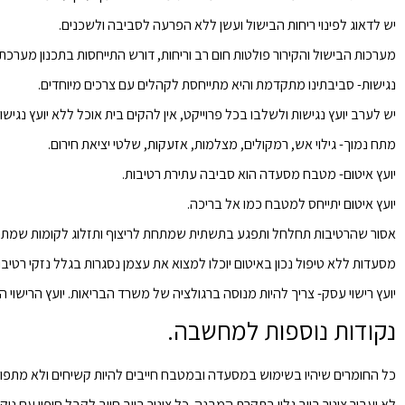
יש לדאוג לפינוי ריחות הבישול ועשן ללא הפרעה לסביבה ולשכנים.
מערכות הבישול והקירור פולטות חום רב וריחות, דורש התייחסות בתכנון מערכת 
נגישות-
סביבתינו מתקדמת והיא מתייחסת לקהלים עם צרכים מיוחדים.
יש לערב יועץ נגישות ולשלבו בכל פרוייקט, אין להקים בית אוכל ללא יועץ נגיש
מתח נמוך-
גילוי אש, רמקולים, מצלמות, אזעקות, שלטי יציאת חירום.
יועץ איטום-
מטבח מסעדה הוא סביבה עתירת רטיבות.
יועץ איטום יתייחס למטבח כמו אל בריכה.
אסור שהרטיבות תחלחל ותפגע בתשתית שמתחת לריצוף ותזלוג לקומות שמת
מסעדות ללא טיפול נכון באיטום יוכלו למצוא את עצמן נסגרות בגלל נזקי רטיבו
יועץ רישוי עסק-
צריך להיות מנוסה ברגולציה של משרד הבריאות. יועץ הרישוי
נקודות נוספות למחשבה.
כל החומרים שיהיו בשימוש במסעדה ובמטבח חייבים להיות קשיחים ולא מתפוררי
לא יעבור צינור ביוב גלוי בתקרת המבנה. כל צינור ביוב חייב לקבל חיפוי עם נ