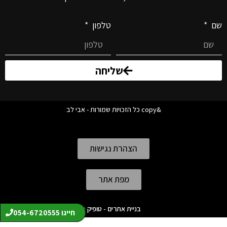
שם
טלפון
שליחה
&copy כל הזכויות שמורות - אבי לב
הצהרת נגישות
מפת אתר
בניית אתרים - טופיק מדיה
קידום אתרים - Webby
חייגו 054-6720555
חייגו 054-6720555